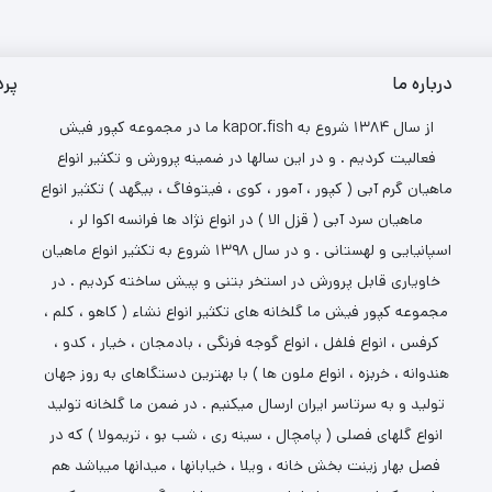
درباره ما
پرد
ما در مجموعه کپور فیش kapor.fish از سال ۱۳۸۴ شروع به
فعالیت کردیم . و در این سالها در ضمینه پرورش و تکثیر انواع
ماهیان گرم آبی ( کپور ، آمور ، کوی ، فیتوفاگ ، بیگهد ) تکثیر انواع
ماهیان سرد آبی ( قزل الا ) در انواع نژاد ها فرانسه اکوا لر ،
اسپانیایی و لهستانی . و در سال ۱۳۹۸ شروع به تکثیر انواع ماهیان
خاویاری قابل پرورش در استخر بتنی و پیش ساخته کردیم . در
مجموعه کپور فیش ما گلخانه های تکثیر انواع نشاء ( کاهو ، کلم ،
کرفس ، انواع فلفل ، انواع گوجه فرنگی ، بادمجان ، خیار ، کدو ،
هندوانه ، خربزه ، انواع ملون ها ) با بهترین دستگاهای به روز جهان
تولید و به سرتاسر ایران ارسال میکنیم . در ضمن ما گلخانه تولید
انواع گلهای فصلی ( پامچال ، سینه ری ، شب بو ، تریمولا ) که در
فصل بهار زینت بخش خانه ، ویلا ، خیابانها ، میدانها میباشد هم