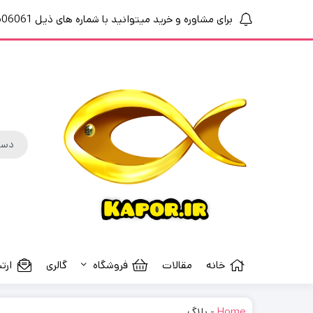
برای مشاوره و خرید میتوانید با شماره های ذیل 09364606061 ،02191010461 تماس بگیرید
خانه
مقالات
فروشگاه
گالری
ارتب
Home
-
بلاگ