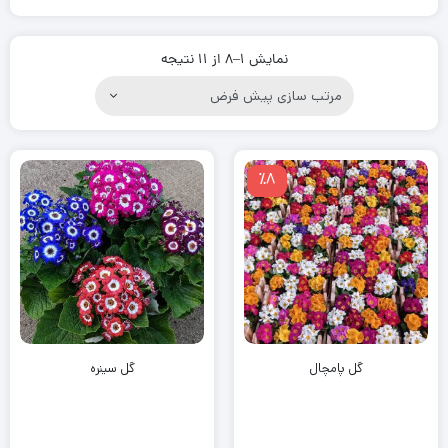
نمایش 1–8 از 11 نتیجه
٪8
گل پامچال
گل سینره