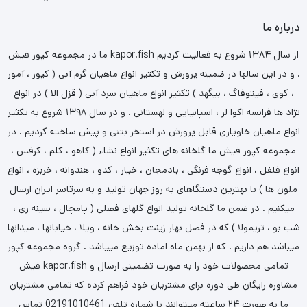
درباره ما
ما در مجموعه کپور فیش kapor.fish از سال ۱۳۸۴ شروع به فعالیت کردیم
. و در این سالها در ضمینه پرورش و تکثیر انواع ماهیان گرم آبی ( کپور ، آمور
، کوی ، فیتوفاگ ، بیگهد ) تکثیر انواع ماهیان سرد آبی ( قزل الا ) در انواع
نژاد ها فرانسه اکوا لر ، اسپانیایی و لهستانی . و در سال ۱۳۹۸ شروع به تکثیر
انواع ماهیان خاویاری قابل پرورش در استخر بتنی و پیش ساخته کردیم . در
مجموعه کپور فیش ما گلخانه های تکثیر انواع نشاء ( کاهو ، کلم ، کرفس ،
انواع فلفل ، انواع گوجه فرنگی ، بادمجان ، خیار ، کدو ، هندوانه ، خربزه ، انواع
ملون ها ) با بهترین دستگاهای به روز جهان تولید و به سرتاسر ایران ارسال
میکنیم . در ضمن ما گلخانه تولید انواع گلهای فصلی ( پامچال ، سینه ری ،
شب بو ، تریمولا ) که در فصل بهار زینت بخش خانه ، ویلا ، خیابانها ، میدانها
میباشد هم داریم . که از بهمن ماه اماده توزیع مییاشد . گروه مجموعه کپور
فیش kapor.fish تمامی محصولات خود را به صورت تضمینی ارسال و
مشاوره رایگان طی دوره برای مشتریان خود فراهم کرده که تمامی مشتریان
ما به صورت ۲۴ ساعته میتوانند با شماره تلفن 02191010461 تماس