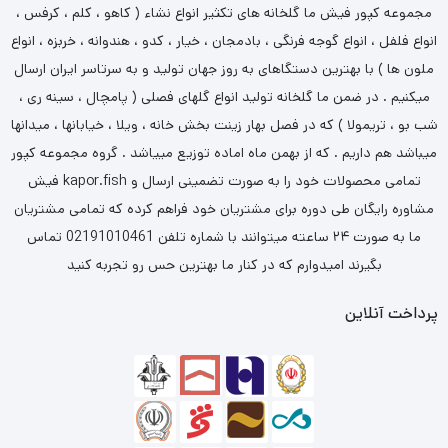
مجموعه کپور فیش ما گلخانه های تکثیر انواع نشاء ( کاهو ، کلم ، کرفس ،
انواع فلفل ، انواع گوجه فرنگی ، بادمجان ، خیار ، کدو ، هندوانه ، خربزه ، انواع
ملون ها ) با بهترین دستگاهای به روز جهان تولید و به سرتاسر ایران ارسال
میکنیم . در ضمن ما گلخانه تولید انواع گلهای فصلی ( پامچال ، سینه ری ،
شب بو ، تریمولا ) که در فصل بهار زینت بخش خانه ، ویلا ، خیابانها ، میدانها
میباشد هم داریم . که از بهمن ماه اماده توزیع مییاشد . گروه مجموعه کپور
فیش kapor.fish تمامی محصولات خود را به صورت تضمینی ارسال و
مشاوره رایگان طی دوره برای مشتریان خود فراهم کرده که تمامی مشتریان
ما به صورت ۲۴ ساعته میتوانند با شماره تلفن 02191010461 تماس
بگیرند امیدوارم که در کنار ما بهترین حس رو تجربه کنید
پرداخت آنلاین