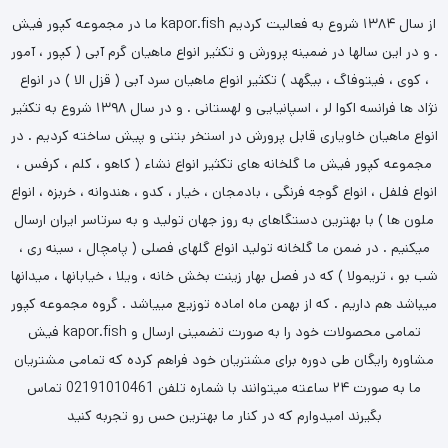
ما در مجموعه کپور فیش kapor.fish از سال ۱۳۸۴ شروع به فعالیت کردیم
. و در این سالها در ضمینه پرورش و تکثیر انواع ماهیان گرم آبی ( کپور ، آمور
، کوی ، فیتوفاگ ، بیگهد ) تکثیر انواع ماهیان سرد آبی ( قزل الا ) در انواع
نژاد ها فرانسه اکوا لر ، اسپانیایی و لهستانی . و در سال ۱۳۹۸ شروع به تکثیر
انواع ماهیان خاویاری قابل پرورش در استخر بتنی و پیش ساخته کردیم . در
مجموعه کپور فیش ما گلخانه های تکثیر انواع نشاء ( کاهو ، کلم ، کرفس ،
انواع فلفل ، انواع گوجه فرنگی ، بادمجان ، خیار ، کدو ، هندوانه ، خربزه ، انواع
ملون ها ) با بهترین دستگاهای به روز جهان تولید و به سرتاسر ایران ارسال
میکنیم . در ضمن ما گلخانه تولید انواع گلهای فصلی ( پامچال ، سینه ری ،
شب بو ، تریمولا ) که در فصل بهار زینت بخش خانه ، ویلا ، خیابانها ، میدانها
میباشد هم داریم . که از بهمن ماه اماده توزیع مییاشد . گروه مجموعه کپور
فیش kapor.fish تمامی محصولات خود را به صورت تضمینی ارسال و
مشاوره رایگان طی دوره برای مشتریان خود فراهم کرده که تمامی مشتریان
ما به صورت ۲۴ ساعته میتوانند با شماره تلفن 02191010461 تماس
بگیرند امیدوارم که در کنار ما بهترین حس رو تجربه کنید