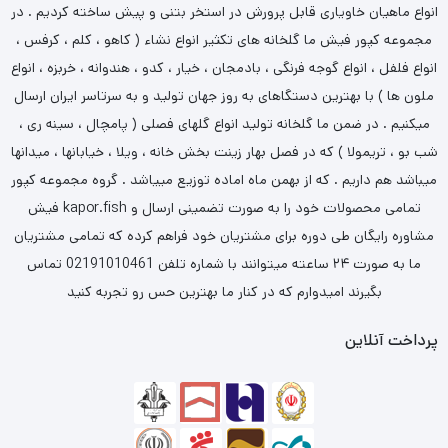
انواع ماهیان خاویاری قابل پرورش در استخر بتنی و پیش ساخته کردیم . در
مجموعه کپور فیش ما گلخانه های تکثیر انواع نشاء ( کاهو ، کلم ، کرفس ،
انواع فلفل ، انواع گوجه فرنگی ، بادمجان ، خیار ، کدو ، هندوانه ، خربزه ، انواع
ملون ها ) با بهترین دستگاهای به روز جهان تولید و به سرتاسر ایران ارسال
میکنیم . در ضمن ما گلخانه تولید انواع گلهای فصلی ( پامچال ، سینه ری ،
شب بو ، تریمولا ) که در فصل بهار زینت بخش خانه ، ویلا ، خیابانها ، میدانها
میباشد هم داریم . که از بهمن ماه اماده توزیع مییاشد . گروه مجموعه کپور
فیش kapor.fish تمامی محصولات خود را به صورت تضمینی ارسال و
مشاوره رایگان طی دوره برای مشتریان خود فراهم کرده که تمامی مشتریان
ما به صورت ۲۴ ساعته میتوانند با شماره تلفن 02191010461 تماس
بگیرند امیدوارم که در کنار ما بهترین حس رو تجربه کنید
پرداخت آنلاین