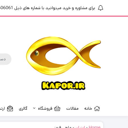
برای مشاوره و خرید میتوانید با شماره های ذیل 09364606061 ،02191010461 تماس بگیرید
خانه
مقالات
فروشگاه
گالری
ارتب
Home
-
ابزیان
-
ماهی قرمز