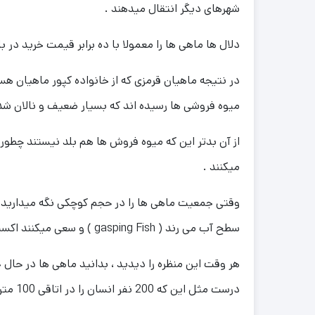
شهرهای دیگر انتقال میدهند .
دلال ها ماهی ها را معمولا با ده برابر قیمت خرید در
در نتیجه ماهیان قرمزی که از خانواده کپور ماهیان
میوه فروشی ها رسیده اند که بسیار ضعیف و نالان شده
از آن بدتر این که میوه فروش ها هم بلد نیستند چطور
میکنند .
وقتی جمعیت ماهی ها را در حجم کوچکی نگه میدارید ،
سطح آب می رند ( gasping Fish ) و سعی میکنند اکسیژن هوا را ببلعند تا زنده بمانند .
هر وقت این منظره را دیدید ، بدانید ماهی ها در حال 
درست مثل این که 200 نفر انسان را در اتاقی 100 متری محبوس کنید و در و پنجره را ببندید و غذا هم ندهید و توقع داشته باشید زنده بمانند .