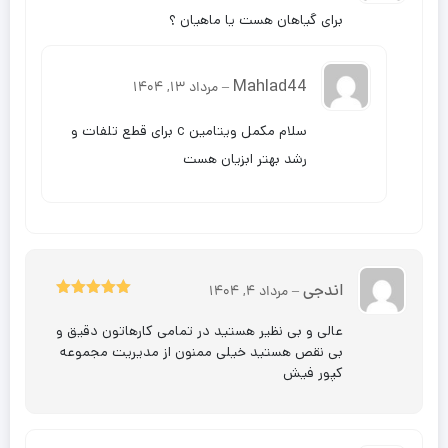
برای گیاهان هست یا ماهیان ؟
Mahlad44
–
مرداد 13, 1404
سلام مکمل ویتامین c برای قطع تلفات و
رشد بهتر ابزیان هست
اندجی
–
مرداد 4, 1404
5
نمره
از 5
عالی و بی نظیر هستید در تمامی کارهاتون دقیق و
بی نقص هستید خیلی ممنون از مدیریت مجموعه
کپور فیش