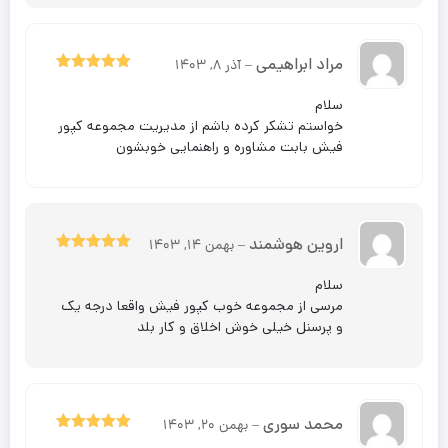
مراد ابراهیمی
–
آذر 8, 1403
5
نمره
از 5
سلام
خواستم تشکر کرده باشم از مدیریت مجموعه کپور
فیش بابت مشاوره و راهنمایی خوبشون
اروین هوشمند
–
بهمن 14, 1403
5
نمره
از 5
سلام
مرسی از مجموعه خوب کپور فیش واقعا درجه یک
و پرسنل خیلی خوش اخلاق و کار بلد
محمد سوری
–
بهمن 20, 1403
5
نمره
از 5