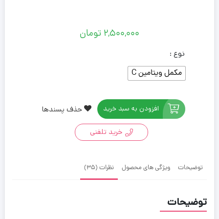
2,500,000
تومان
نوع :
مکمل ویتامین C
افزودن به سبد خرید
حذف پسندها
خرید تلفنی
توضیحات
ویژگی های محصول
نظرات (35)
توضیحات