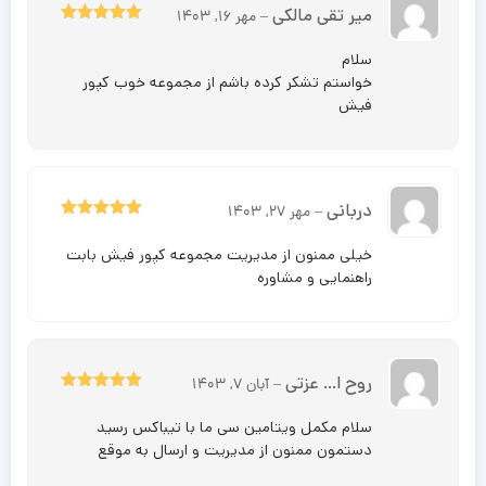
میر تقی مالکی
–
مهر 16, 1403
5
نمره
از 5
سلام
خواستم تشکر کرده باشم از مجموعه خوب کپور
فیش
دربانی
–
مهر 27, 1403
5
نمره
از 5
خیلی ممنون از مدیریت مجموعه کپور فیش بابت
راهنمایی و مشاوره
روح ا… عزتی
–
آبان 7, 1403
5
نمره
از 5
سلام مکمل ویتامین سی ما با تیباکس رسید
دستمون ممنون از مدیریت و ارسال به موقع