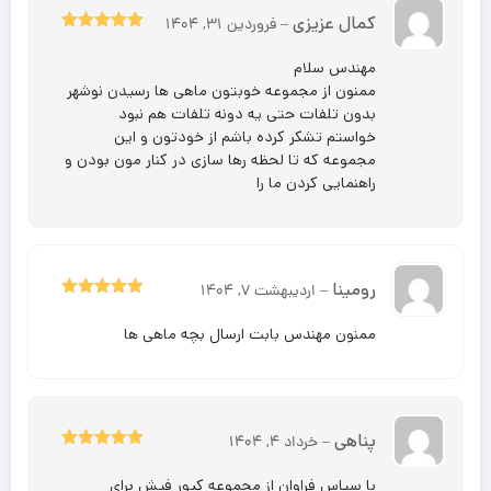
کمال عزیزی
–
فروردین 31, 1404
5
نمره
از 5
مهندس سلام
ممنون از مجموعه خوبتون ماهی ها رسیدن نوشهر
بدون تلفات حتی یه دونه تلفات هم نبود
خواستم تشکر کرده باشم از خودتون و این
مجموعه که تا لحظه رها سازی در کنار مون بودن و
راهنمایی کردن ما را
رومینا
–
اردیبهشت 7, 1404
5
نمره
از 5
ممنون مهندس بابت ارسال بچه ماهی ها
پناهی
–
خرداد 4, 1404
5
نمره
از 5
با سپاس فراوان از مجموعه کپور فیش برای