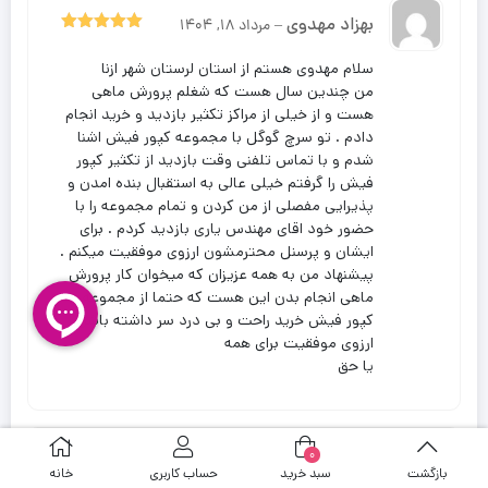
بهزاد مهدوی
–
مرداد 18, 1404
5
نمره
از 5
سلام مهدوی هستم از استان لرستان شهر ازنا
من چندین سال هست که شغلم پرورش ماهی
هست و از خیلی از مراکز تکثیر بازدید و خرید انجام
دادم . تو سرچ گوگل با مجموعه کپور فیش اشنا
شدم و با تماس تلفنی وقت بازدید از تکثیر کپور
فیش را گرفتم خیلی عالی به استقبال بنده امدن و
پذیرایی مفصلی از من کردن و تمام مجموعه را با
حضور خود اقای مهندس یاری بازدید کردم . برای
ایشان و پرسنل محترمشون ارزوی موفقیت میکنم .
پیشنهاد من به همه عزیزان که میخوان کار پرورش
ماهی انجام بدن این هست که حتما از مجموعه
کپور فیش خرید راحت و بی درد سر داشته باشن
ارزوی موفقیت برای همه
یا حق
0
امیر حسام شجاعی
–
مرداد 30,
بازگشت
سبد خرید
حساب کاربری
خانه