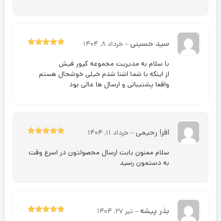
سید حسینی
–
خرداد 8, 1404
5
نمره
از 5
با سلام به مدیریت مجموعه کپور فیش
از اینکه با شما اشنا شدم خیلی خوشحال هستم
واقعا پشتیبانی و ارسال ها عالی بود
افرا رحیمی
–
خرداد 11, 1404
5
نمره
از 5
سلام ممنون بابت ارسال محصولتون در اسرع وقت
به دستمون رسید
بذر پیشه
–
تیر 27, 1404
5
نمره
از 5