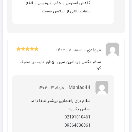
کاهش استرس و جذب پروتیین و قطع
تلفات ناشی از استرس هست
مروندی
–
اسفند 18, 1403
5
نمره
از 5
سلام مکمل ویتامین سی را چطور بایستی مصرف
کرد
Mahlad44
–
خرداد 13, 1404
سلام برای راهنمایی بیشتر لطفا با ما
تماس بگیرید
02191010461
09364606061