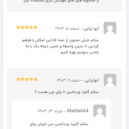
از مشاوره های اقای مهندس یاری استفاده کنن
ابو ترابی
–
اسفند 5, 1403
5
نمره
از 5
سلام خیلی ممنون از شما که این امکان را فراهم
کردین تا بدون واسطه و جنس درجه یک را به
راحتی بتونیم تهیه کنیم
ابوترابی
–
اسفند 9, 1403
5
نمره
از 5
سلام کابرد ویتامین c برای چی هست ؟
Mahlad44
–
خرداد 13, 1404
سلام کاربرد ویتامین سی ابزیان برای