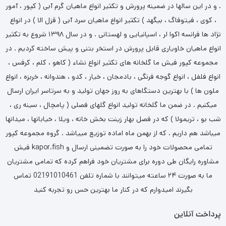
. و در این سالها در ضمینه پرورش و تکثیر انواع ماهیان گرم آبی ( کپور ، آمور
، کوی ، فیتوفاگ ، بیگهد ) تکثیر انواع ماهیان سرد آبی ( قزل الا ) در انواع
نژاد ها فرانسه اکوا لر ، اسپانیایی و لهستانی . و در سال ۱۳۹۸ شروع به تکثیر
انواع ماهیان خاویاری قابل پرورش در استخر بتنی و پیش ساخته کردیم . در
مجموعه کپور فیش ما گلخانه های تکثیر انواع نشاء ( کاهو ، کلم ، کرفس ،
انواع فلفل ، انواع گوجه فرنگی ، بادمجان ، خیار ، کدو ، هندوانه ، خربزه ، انواع
ملون ها ) با بهترین دستگاهای به روز جهان تولید و به سرتاسر ایران ارسال
میکنیم . در ضمن ما گلخانه تولید انواع گلهای فصلی ( پامچال ، سینه ری ،
شب بو ، تریمولا ) که در فصل بهار زینت بخش خانه ، ویلا ، خیابانها ، میدانها
میباشد هم داریم . که از بهمن ماه اماده توزیع مییاشد . گروه مجموعه کپور
فیش kapor.fish تمامی محصولات خود را به صورت تضمینی ارسال و
مشاوره رایگان طی دوره برای مشتریان خود فراهم کرده که تمامی مشتریان
ما به صورت ۲۴ ساعته میتوانند با شماره تلفن 02191010461 تماس
بگیرند امیدوارم که در کنار ما بهترین حس رو تجربه کنید
پرداخت آنلاین